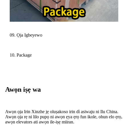
09. Ọja Igbeyewo
10. Package
Awọn iṣẹ wa
Awọn ọja Irin Xinzhe jẹ oluṣakoso irin dì asiwaju ni Ilu China.
Awọn ọja rẹ ni lilo pupọ ni awọn ẹya ẹrọ fun ikole, ohun elo ẹrọ,
awọn elevators ati awọn ile-iṣẹ miiran.