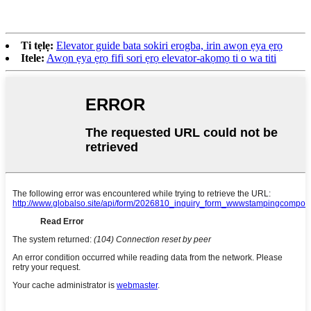
Ti tẹlẹ:
Elevator guide bata sokiri erogba, irin awọn ẹya ẹrọ
Itele:
Awọn ẹya ẹrọ fifi sori ẹrọ elevator-akọmọ ti o wa titi