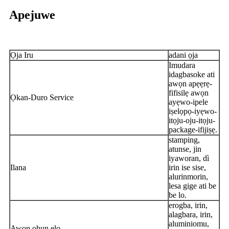
Apejuwe
Ọja Iru
adani ọja
Imudara
idagbasoke ati
awọn apẹẹrẹ-
fifisilẹ awọn
Ọkan-Duro Service
ayẹwo-ipele
iṣelọpọ-iyẹwo-
itọju-oju-itọju-
package-ifijiṣẹ.
stamping,
atunse, jin
iyaworan, dì
Ilana
irin ise sise,
alurinmorin,
lesa gige ati be
be lo.
erogba, irin,
alagbara, irin,
aluminiomu,
Awọn ohun elo