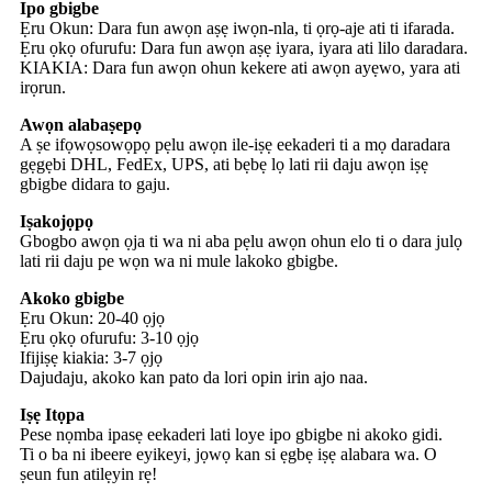
Ipo gbigbe
Ẹru Okun: Dara fun awọn aṣẹ iwọn-nla, ti ọrọ-aje ati ti ifarada.
Ẹru ọkọ ofurufu: Dara fun awọn aṣẹ iyara, iyara ati lilo daradara.
KIAKIA: Dara fun awọn ohun kekere ati awọn ayẹwo, yara ati
irọrun.
Awọn alabaṣepọ
A ṣe ifọwọsowọpọ pẹlu awọn ile-iṣẹ eekaderi ti a mọ daradara
gẹgẹbi DHL, FedEx, UPS, ati bẹbẹ lọ lati rii daju awọn iṣẹ
gbigbe didara to gaju.
Iṣakojọpọ
Gbogbo awọn ọja ti wa ni aba pẹlu awọn ohun elo ti o dara julọ
lati rii daju pe wọn wa ni mule lakoko gbigbe.
Akoko gbigbe
Ẹru Okun: 20-40 ọjọ
Ẹru ọkọ ofurufu: 3-10 ọjọ
Ifijiṣẹ kiakia: 3-7 ọjọ
Dajudaju, akoko kan pato da lori opin irin ajo naa.
Iṣẹ Itọpa
Pese nọmba ipasẹ eekaderi lati loye ipo gbigbe ni akoko gidi.
Ti o ba ni ibeere eyikeyi, jọwọ kan si ẹgbẹ iṣẹ alabara wa. O
ṣeun fun atilẹyin rẹ!