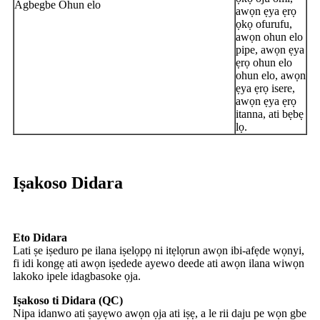
Agbegbe Ohun elo
awọn ẹya ẹrọ
ọkọ ofurufu,
awọn ohun elo
pipe, awọn ẹya
ẹrọ ohun elo
ohun elo, awọn
ẹya ẹrọ isere,
awọn ẹya ẹrọ
itanna, ati bẹbẹ
lọ.
Iṣakoso Didara
Eto Didara
Lati ṣe iṣeduro pe ilana iṣelọpọ ni itẹlọrun awọn ibi-afẹde wọnyi,
fi idi kongẹ ati awọn iṣedede ayewo deede ati awọn ilana wiwọn
lakoko ipele idagbasoke ọja.
Iṣakoso ti Didara (QC)
Nipa idanwo ati ṣayẹwo awọn ọja ati iṣẹ, a le rii daju pe wọn gbe