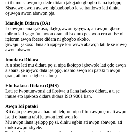
ni ibamu si awọn iṣedede didara jakejado gbogbo ilana iṣelọpọ.
Ṣiṣayẹwo awọn ayẹwo nigbagbogbo le ṣe iranlọwọ lati dinku
oṣuwọn awọn abawọn ọja.
Idaniloju Didara (QA)
Lo awọn ilana iṣakoso, ikẹkọ, awọn iṣayẹwo, ati awọn igbese
miiran lati yago fun awọn ọran ati iṣeduro pe awọn ẹru ati iṣẹ ni
itẹlọrun awọn ibeere didara ni gbogbo akoko.
Ṣiwaju iṣakoso ilana ati iṣapeye lori wiwa abawọn lati le ṣe idiwọ
awọn abawọn.
Imudara Didara
A n ṣiṣẹ lati mu didara pọ si nipa ikojọpọ igbewọle lati ọdọ awọn
alabara, ṣe ayẹwo data iṣelọpọ, idamo awọn idi pataki ti awọn
ọran, ati imuse igbese atunṣe.
Eto Isakoso Didara (QMS)
Lati ṣe iwọntunwọnsi ati ilọsiwaju ilana iṣakoso didara, a ti ṣe
imuse eto iṣakoso didara didara ISO 9001 kan.
Awọn Idi pataki
Rii daju pe awọn alabara ni itẹlọrun nipa fifun awọn ẹru ati awọn
iṣẹ ti o baamu tabi ju awọn ireti wọn lọ.
Mu awọn ilana iṣelọpọ pọ si, dinku egbin ati awọn abawọn, ati
dinku awọn idiyele.