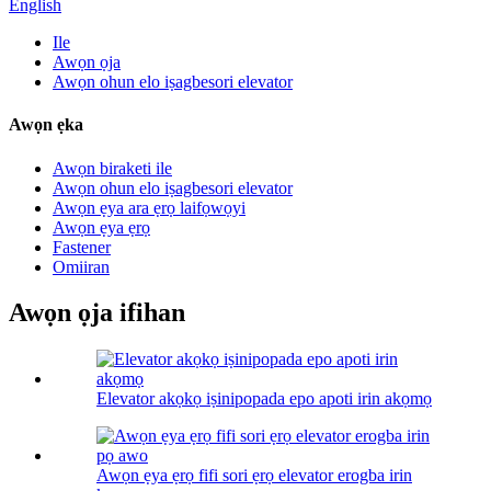
English
Ile
Awọn ọja
Awọn ohun elo iṣagbesori elevator
Awọn ẹka
Awọn biraketi ile
Awọn ohun elo iṣagbesori elevator
Awọn ẹya ara ẹrọ laifọwọyi
Awọn ẹya ẹrọ
Fastener
Omiiran
Awọn ọja ifihan
Elevator akọkọ iṣinipopada epo apoti irin akọmọ
Awọn ẹya ẹrọ fifi sori ẹrọ elevator erogba irin