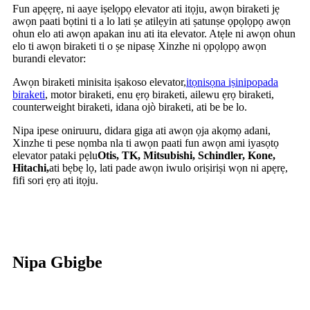
Fun apẹẹrẹ, ni aaye iṣelọpọ elevator ati itọju, awọn biraketi jẹ
awọn paati bọtini ti a lo lati ṣe atilẹyin ati ṣatunṣe ọpọlọpọ awọn
ohun elo ati awọn apakan inu ati ita elevator. Atẹle ni awọn ohun
elo ti awọn biraketi ti o ṣe nipasẹ Xinzhe ni ọpọlọpọ awọn
burandi elevator:
Awọn biraketi minisita iṣakoso elevator,
itọnisọna iṣinipopada
biraketi
, motor biraketi, enu ẹrọ biraketi, ailewu ẹrọ biraketi,
counterweight biraketi, idana ojò biraketi, ati be be lo.
Nipa ipese oniruuru, didara giga ati awọn ọja akọmọ adani,
Xinzhe ti pese nọmba nla ti awọn paati fun awọn ami iyasọtọ
elevator pataki pẹlu
Otis, TK, Mitsubishi, Schindler, Kone,
Hitachi,
ati bẹbẹ lọ, lati pade awọn iwulo oriṣiriṣi wọn ni apẹrẹ,
fifi sori ẹrọ ati itọju.
Nipa Gbigbe