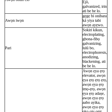
Ejò,
galvanized, irin
ati be be lo.
gẹgẹ bi onibara
Awọn iwọn
ká yiya tabi
awọn ayẹwo.
Sokiri kikun,
electroplating,
gbona-fibọ
galvanizing,
Pari
lulú bo,
electrophoresis,
anodizing,
blackening, ati
be be lo.
Awọn ẹya ẹrọ
elevator, awọn
ẹya ẹrọ ẹrọ ẹrọ,
awọn ẹya ẹrọ
imọ-ẹrọ, awọn
ẹya ẹrọ adaṣe,
awọn ẹya ẹrọ
aabo ayika,
awọn ẹya ẹrọ
ọkọ oju omi,