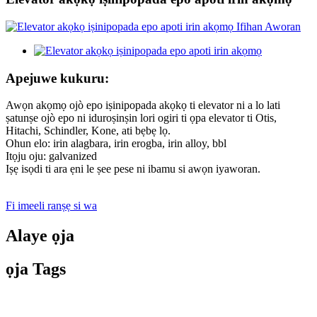
Apejuwe kukuru:
Awọn akọmọ ojò epo iṣinipopada akọkọ ti elevator ni a lo lati
ṣatunṣe ojò epo ni iduroṣinṣin lori ogiri ti ọpa elevator ti Otis,
Hitachi, Schindler, Kone, ati bẹbẹ lọ.
Ohun elo: irin alagbara, irin erogba, irin alloy, bbl
Itọju oju: galvanized
Iṣẹ isọdi ti ara ẹni le ṣee pese ni ibamu si awọn iyaworan.
Fi imeeli ranṣẹ si wa
Alaye ọja
ọja Tags