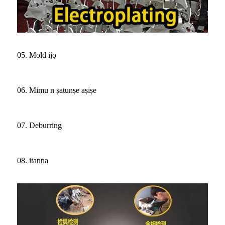
05. Mold ijọ
06. Mimu n ṣatunṣe aṣiṣe
07. Deburring
08. itanna