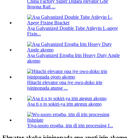
China Factory Super Didara elevator Gbe
Itọsọna Rail ...
Aṣa Galvanized Double Tube Atilẹyin L-apẹrẹ
Fixin...
Aṣa Galvanized Erogba Irin Heavy Duty Angle
akọmọ
Hitachi elevator ọpa iye owo-doko irin
iṣinipopada atunse ...
Aṣa ti o tọ sokiri-ya irin ategun akọmọ
Yiya-sooro erogba, irin dì irin processing f...
Elevator akọkọ iṣinipopada epo apoti irin akọmọ