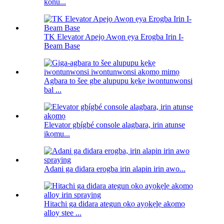
konu...
TK Elevator Apejọ Awọn ẹya Erogba Irin I-
Beam Base
Agbara to šee gbe alupupu kẹkẹ iwontunwonsi
bal ...
Elevator gbígbé console alagbara, irin atunse
ikọmu...
Adani ga didara erogba irin alapin irin awo...
Hitachi ga didara ategun ọkọ ayọkẹlẹ akọmọ
alloy stee ...