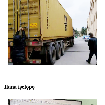
Ilana iṣelọpọ