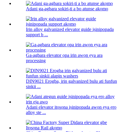
Adani ga-agbara sokiri-ti a bo atunse akọmọ
Irin alloy galvanized elevator guide iṣinipopada
support b ...
Ga-agbara elevator ọpa irin awọn ẹya ara
processing
DIN9021 Erogba, irin galvanized bulu ati funfun
sinkii ...
Adani elevator itọsọna iṣinipopada awọn ẹya ẹrọ
alloy ste ...