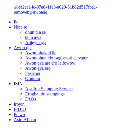
Ile
Nipa re
ohun ti a ṣe
ta ni awa
Atilẹyin ọja
Awọn ọja
Awọn biraketi ile
Awọn ohun elo iṣagbesori elevator
Awọn ẹya ara ẹrọ laifọwọyi
Awọn ẹya ẹrọ
Fastener
Omiiran
ISIN
Aṣa Irin Stamping Service
Erogba irin stampings
FAQs
Iroyin
FIDIO
Pe wa
Asiri Afihan