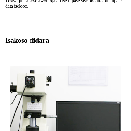
Tẹsiwaju iṣapeye awọn ọja ati iṣẹ nipasẹ ṣiṣe abojuto ati itupalẹ
data iṣelọpọ.
Isakoso didara