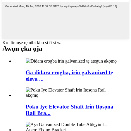
Kọ ifiranṣẹ rẹ nibi ki o si fi si wa
Awọn ẹka ọja
Ga didara erogba, irin galvanized tẹ
eleva ...
Poku Iye Elevator Shaft Irin Itọsọna
Rail Bra...